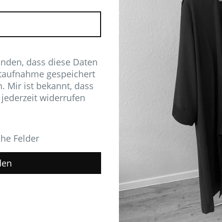
anden, dass diese Daten
taufnahme gespeichert
. Mir ist bekannt, dass
 jederzeit widerrufen
che Felder
den