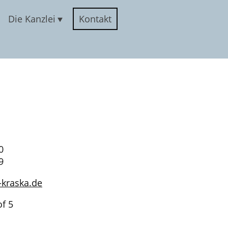
Die Kanzlei
Kontakt
0
9
-kraska.de
f 5